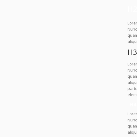
H2
Lorem
Nunc 
quam.
aliq
H3
Lorem
Nunc 
quam.
aliq
partu
elem
H4
Lorem
Nunc 
quam.
aliqu