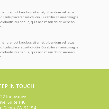
 hendrerit ut faucibus sit amet, bibendum vel lacus.
igula placerat sollicitudin. Curabitur sit amet magna
nc lobortis dui neque, quis accumsan dolor. Aenean
m.
 hendrerit ut faucibus sit amet, bibendum vel lacus.
igula placerat sollicitudin. Curabitur sit amet magna
nc lobortis dui neque, quis accumsan dolor. Aenean
m.
EEP IN TOUCH
22 Innovative
ive, Suite 140
n Diego, CA. 92154