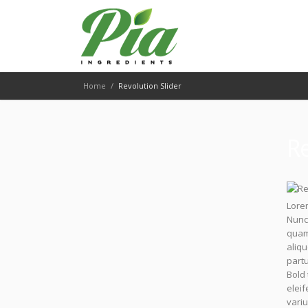
Home
/
Revolution Slider
Re
Lorem
Nunc 
quam.
aliq
partu
Bold
eleif
variu