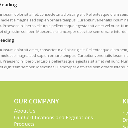
Heading
 ipsum dolor sit amet, consectetur adipiscing elit. Pellentesque diam sem,
molestie magna sed sapien ornare tempus. Curabitur venenatis ipsum nec l
 Praesent in libero vel turpis pellentesque egestas sit amet vel nunc. Nu
uet dignissim semper. Maecenas ullamcorper est vitae sem ornare interdu
Heading
 ipsum dolor sit amet, consectetur adipiscing elit. Pellentesque diam sem,
molestie magna sed sapien ornare tempus. Curabitur venenatis ipsum nec l
 Praesent in libero vel turpis pellentesque egestas sit amet vel nunc. Nu
uet dignissim semper. Maecenas ullamcorper est vitae sem ornare interdu
OUR COMPANY
K
About Us
12
Our Certifications and Regulations
Dr
Products
Sa