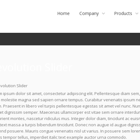
Home
Company
Products
volution Slider
 ipsum dolor sit amet, consectetur adipiscing elit. Pellentesque diam sem,
molestie magna sed sapien ornare tempus. Curabitur venenatis ipsum nec l
 Praesent in libero vel turpis pellentesque egestas sit amet vel nunc. Nu
uet dignissim semper. Maecenas ullamcorper est vitae sem ornare interdu
rient montes, nascetur ridiculus mus. Integer dolor diam, tincidunt ac euism
 text massa a turpis bibendum tincidunt. Donec non augue id augue digniss
end posuere. Mauris congue venenatis nisl ut varius. In posuere sem lorem
s tempor tellus, imperdiet italic text example auctor urna commodo.