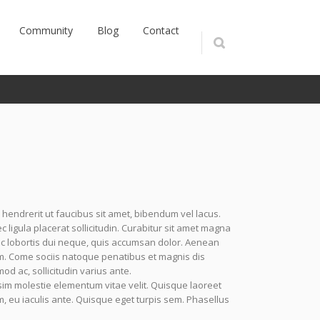
Community
Blog
Contact
 hendrerit ut faucibus sit amet, bibendum vel lacus.
igula placerat sollicitudin. Curabitur sit amet magna
nc lobortis dui neque, quis accumsan dolor. Aenean
m. Come sociis natoque penatibus et magnis dis
od ac, sollicitudin varius ante.
im molestie elementum vitae velit. Quisque laoreet
, eu iaculis ante. Quisque eget turpis sem. Phasellus