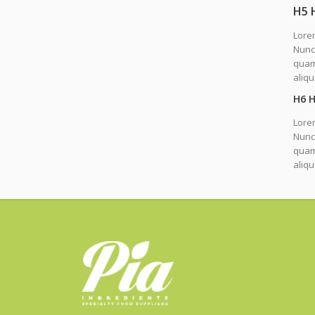
H5 
Lorem
Nunc 
quam.
aliq
H6 
Lorem
Nunc 
quam.
aliq